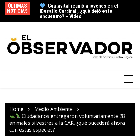
|Desafío Cardinal|, ¿qué dejó este
ÚLTIMAS
encuentro? + Video
Cajicá encendió el Mes del Rock, ¿cómo
NOTICIAS
|N
fue esta experiencia musical?
Home
Medio Ambiente
Ciudadanos entregaron voluntariamente 28
animales silvestres a la CAR, ¿qué sucederá ahora
con estas especies?