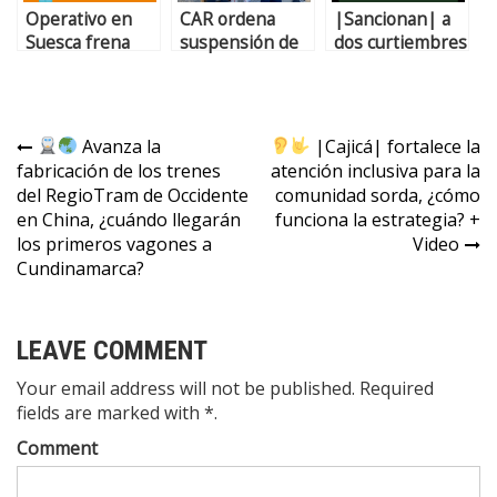
Operativo en
CAR ordena
|Sancionan| a
Suesca frena
suspensión de
dos curtiembres
tala ilegal y
actividades de
por
protege la
explotación del
vertimientos al
cuenca del río
suelo en Cajicá
río |Bogotá| +
Bogotá
por afectación
Video
Avanza la
|Cajicá| fortalece la
ambiental
fabricación de los trenes
atención inclusiva para la
del RegioTram de Occidente
comunidad sorda, ¿cómo
en China, ¿cuándo llegarán
funciona la estrategia? +
los primeros vagones a
Video
Cundinamarca?
LEAVE COMMENT
Your email address will not be published. Required
fields are marked with *.
Comment