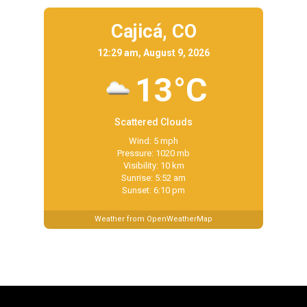
Cajicá,
CO
12:29 am, August 9, 2026
13°C
Scattered Clouds
Wind: 5 mph
Pressure: 1020 mb
Visibility: 10 km
Sunrise: 5:52 am
Sunset: 6:10 pm
Weather from OpenWeatherMap