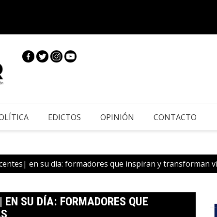
Cie
inscri
|Cundi
OLÍTICA
EDICTOS
OPINIÓN
CONTACTO
entes| en su día: formadores que inspiran y transforman v
 EN SU DÍA: FORMADORES QUE
AS