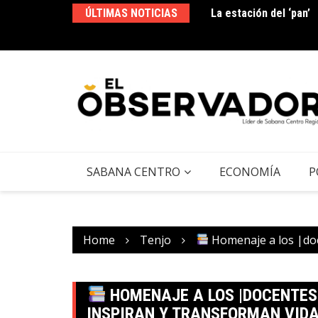
ÚLTIMAS NOTICIAS
La estación del ‘pan’
os en |Gestión Integral del Riesgo|: ¿Cómo
n de emergencias en el departamento?
SABANA CENTRO
ECONOMÍA
P
Home
Tenjo
Homenaje a los |doc
HOMENAJE A LOS |DOCENTES|
INSPIRAN Y TRANSFORMAN VID