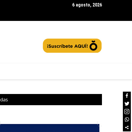
6 agosto, 2026
rra la segunda convocatoria de |Agua Vida Rural| con 97 acueduc
tos: ¿Cómo contribuir a la protección de las fuentes hídricas en
namarca|? + Video
idas