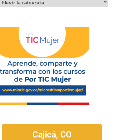
Cajicá,
CO