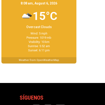
8:08 am, August 6, 2026
15°C
Overcast Clouds
Wind: 5 mph
Pressure: 1019 mb
Visibility: 10 km
Sunrise: 5:52 am
Sunset: 6:11 pm
Weather from OpenWeatherMap
SÍGUENOS