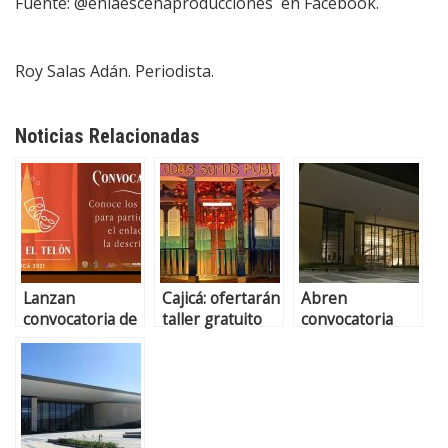
Fuente: @enlaescenaproducciones en Facebook.
Roy Salas Adán. Periodista.
Noticias Relacionadas
Lanzan
Cajicá: ofertarán
Abren
convocatoria de
taller gratuito
convocatoria
estímulos para
de huertas
Primavera II en
artistas
urbanas
Cajicá
escénicos en
Cajicá