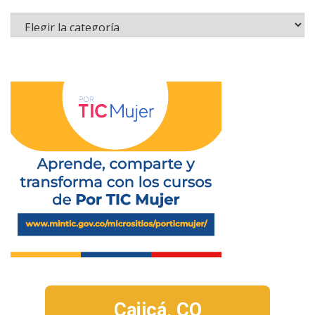
Cajicá,
CO