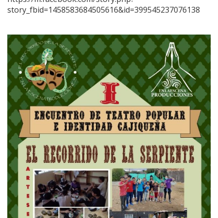
story_fbid=1458583684505616&id=399545237076138