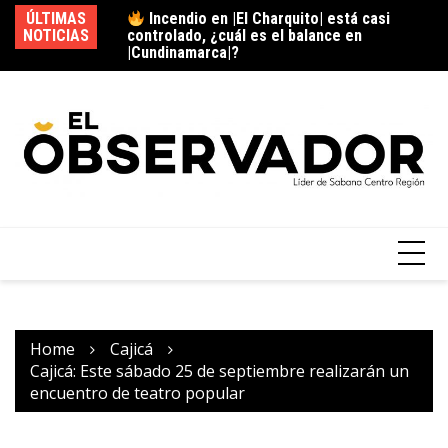
|Cundinamarca|?
ÚLTIMAS
|Cajicá| celebrará el |Festival Mexicano|
NOTICIAS
ni
“Esta es mi Tierra”, ¿qué actividades
re
tendrá?
Home
Cajicá
Cajicá: Este sábado 25 de septiembre realizarán un
encuentro de teatro popular