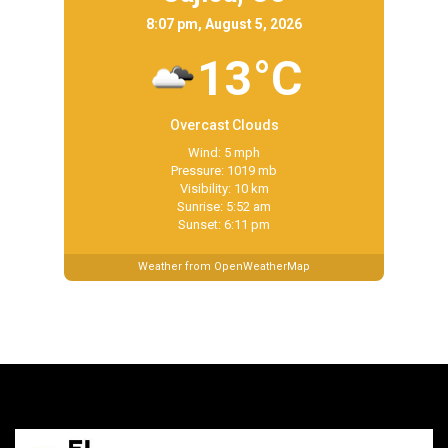
8:07 pm, August 5, 2026
13°C
Overcast Clouds
Wind: 5 mph
Pressure: 1019 mb
Visibility: 10 km
Sunrise: 5:52 am
Sunset: 6:11 pm
Weather from OpenWeatherMap