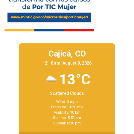
Cajicá,
CO
12:18 am, August 9, 2026
13°C
Scattered Clouds
Wind: 5 mph
Pressure: 1020 mb
Visibility: 10 km
Sunrise: 5:52 am
Sunset: 6:10 pm