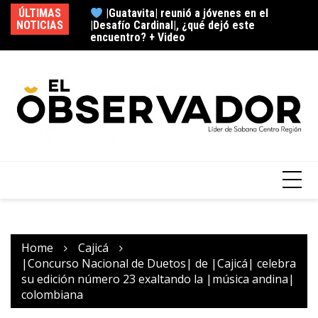
ÚLTIMAS
esa al embalse del
|Guatavita| reunió a jóvenes en el
NOTICIAS
 tendrá? + Video
|Desafío Cardinal|, ¿qué dejó este
fu
encuentro? + Video
Home
Cajicá
|Concurso Nacional de Duetos| de |Cajicá| celebra
su edición número 23 exaltando la |música andina|
colombiana