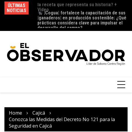
ÚLTIMAS
catoria para las
|Cogua| fortalece la capacitación de sus
NOTICIAS
del XI |Festival
|ganaderos| en producción sostenible: ¿Qué
Ho
anima a compartir
prácticas considera clave para impulsar el
la
su historia? +
desarrollo del campo?
Home
Cajicá
Conozca las Medidas del Decreto No 121 para la
Seguridad en Cajicá