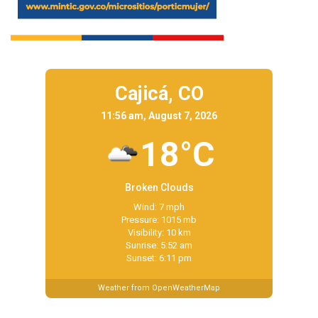
Cajicá,
CO
11:56 am, August 7, 2026
18°C
Broken Clouds
Wind: 7 mph
Pressure: 1015 mb
Visibility: 10 km
Sunrise: 5:52 am
Sunset: 6:11 pm
Weather from OpenWeatherMap