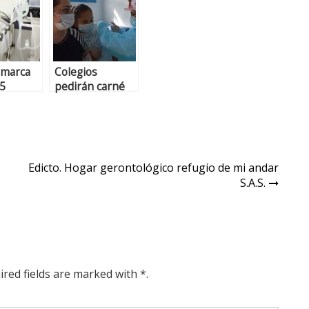
amarca
Colegios
25
pedirán carné
dores
de vacunación
I
para identificar
a niños sin
refuerzo contra
sarampión y
Edicto. Hogar gerontológico refugio de mi andar
rubéola
S.A.S.
ired fields are marked with *.