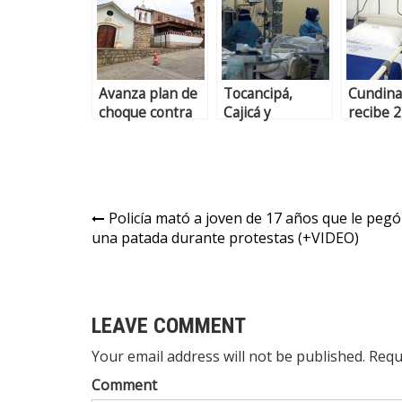
Avanza plan de
Tocancipá,
Cundin
choque contra
Cajicá y
recibe 
covid-19 en
Zipaquirá
ventila
Cundinamarca
reportan más
para UC
de 50 casos
activos de
COVID-19
Policía mató a joven de 17 años que le pegó
una patada durante protestas (+VIDEO)
LEAVE COMMENT
Your email address will not be published. Requ
Comment