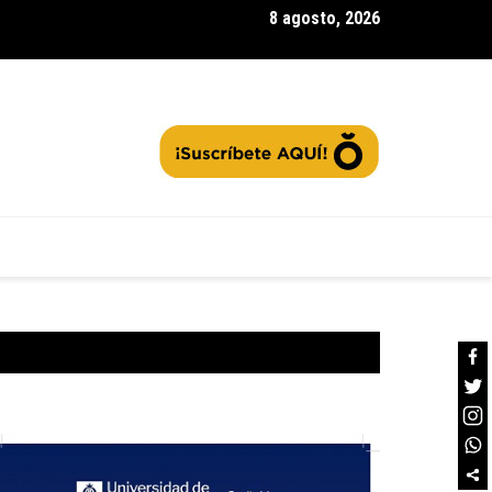
8 agosto, 2026
Gachancipá| vive el |Desafío Cardinal|, ¿cómo fue este encuentro