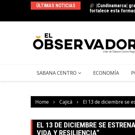
|Cundinamarca| gra
ÚLTIMAS NOTICIAS
fortalece esta forma
La estación del ‘pan’
SABANA CENTRO
ECONOMÍA
P
Home
Cajicá
El 13 de diciembre se e
EL 13 DE DICIEMBRE SE ESTRE
VIDA Y RESILIENCIA”