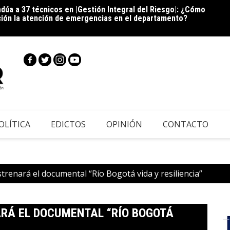
dúa a 37 técnicos en |Gestión Integral del Riesgo|: ¿Cómo
Cie
ción la atención de emergencias en el departamento?
inscri
|Cundi
OLÍTICA
EDICTOS
OPINIÓN
CONTACTO
strenará el documental “Río Bogotá vida y resiliencia”
NARÁ EL DOCUMENTAL “RÍO BOGOTÁ