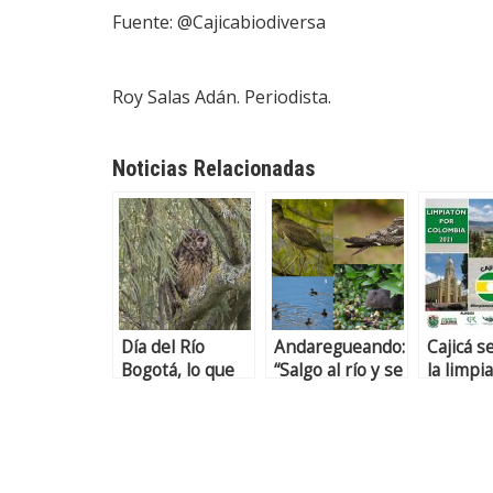
Fuente: @Cajicabiodiversa
Roy Salas Adán. Periodista.
Noticias Relacionadas
Día del Río
Andaregueando:
Cajicá s
Bogotá, lo que
“Salgo al río y se
la limpi
nos cuenta la
me pasa”
Colombi
fauna.