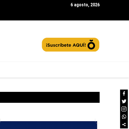
6 agosto, 2026
rra la segunda convocatoria de |Agua Vida Rural| con 97 acueduc
tos: ¿Cómo contribuir a la protección de las fuentes hídricas en
namarca|? + Video