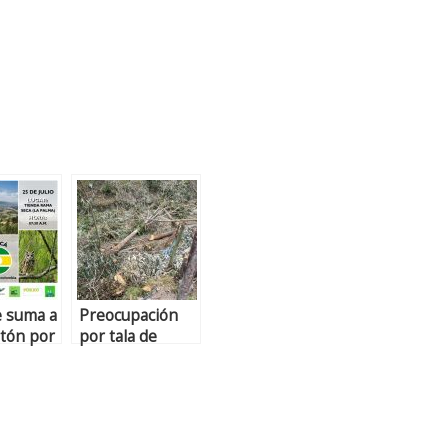
e suma a
Preocupación
atón por
por tala de
a
árboles en el
sector La
Cumbre de
Cajicá