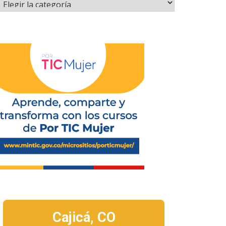
Cajicá,
CO