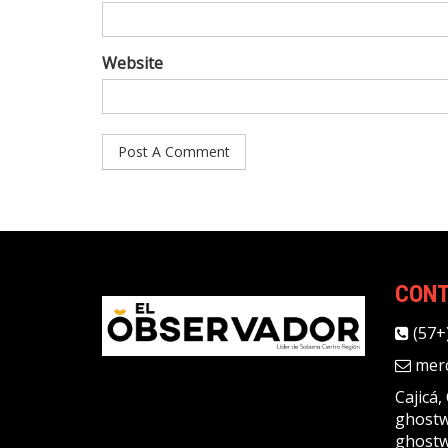
Website
CON
(57+
merc
Cajicá
ghostw
ghostw