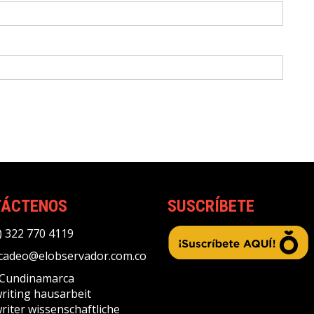
TÁCTENOS
SUSCRÍBETE
) 322 770 4119
adeo@elobservador.com.co
, Cundinamarca
riting
hausarbeit
riter
wissenschaftliche