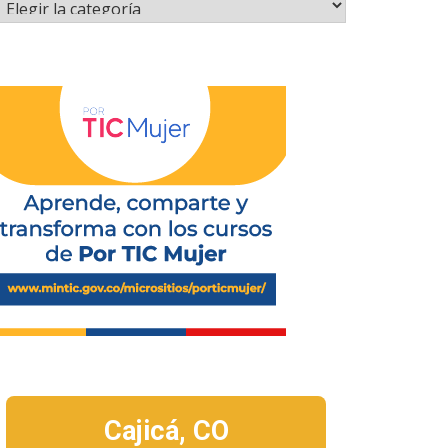
Cajicá,
CO