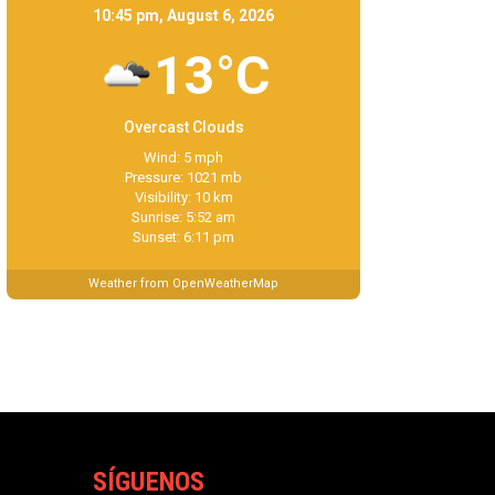
10:45 pm, August 6, 2026
13°C
Overcast Clouds
Wind: 5 mph
Pressure: 1021 mb
Visibility: 10 km
Sunrise: 5:52 am
Sunset: 6:11 pm
Weather from OpenWeatherMap
SÍGUENOS