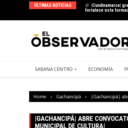
ÚLTIMAS NOTICIAS
 |Agua Vida Rural| con 97 acueductos
|Cundinamarca| gra
ección de las fuentes hídricas en
fortalece esta forma
SABANA CENTRO
ECONOMÍA
P
Home
Gachancipá
|Gachancipá| abr
|GACHANCIPÁ| ABRE CONVOCAT
MUNICIPAL DE CULTURA|