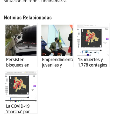
situación en todo Cundinamarca
Noticias Relacionadas
Persisten
Emprendimientos
15 muertes y
bloqueos en
juveniles y
1.778 contagios
algunos
acuerdos con
por COVID-19
municipios de
transportadores
en Sabana
Cundinamarca
en primer
Centro. En
diálogo regional
Zipaquirá 8
en
decesos.
Cundinamarca
La COVID-19
´marcha´ por