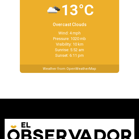
13°C
Overcast Clouds
Wind: 4 mph
Pressure: 1020 mb
Visibility: 10 km
Sunrise: 5:52 am
Sunset: 6:11 pm
Weather from OpenWeatherMap