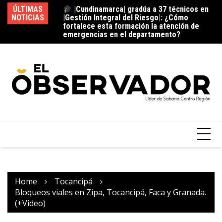
|Gestión Integral del Riesgo|: ¿Cómo
ÚLTIMAS
fortalece esta formación la atención de
La estación del ‘pan’
NOTICIAS
Vi
emergencias en el departamento?
¿C
fu
Home
Tocancipá
Bloqueos viales en Zipa, Tocancipá, Faca y Granada.
(+Video)