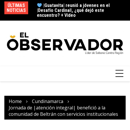
|Desafío Cardinal|, ¿qué dejó este
ÚLTIMAS
encuentro? + Video
NOTICIAS
|N
Cajicá encendió el Mes del Rock, ¿cómo
fue esta experiencia musical?
Home
Cundinamarca
Jornada de |atención integral| benefició a la
comunidad de Beltrán con servicios institucionales