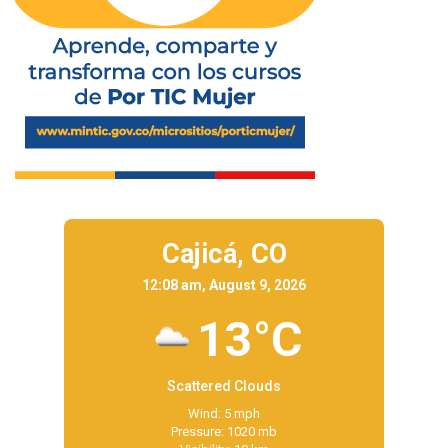
Cajicá,
CO
12:08 am, August 9, 2026
13°C
Scattered Clouds
Wind: 5 mph
Pressure: 1020 mb