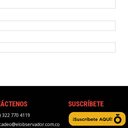
TÁCTENOS
SUSCRÍBETE
) 322 770 4119
adeo@elobservador.com.co