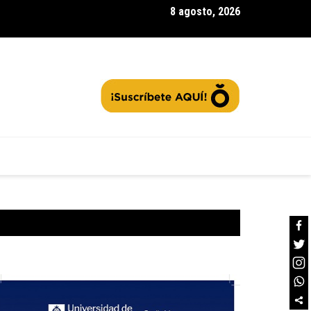
8 agosto, 2026
Gachancipá| vive el |Desafío Cardinal|, ¿cómo fue este encuentro