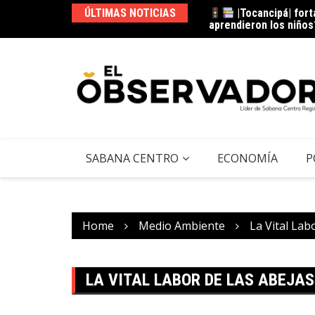
|Tocancipá| fort
ÚLTIMAS NOTICIAS
aprendieron los niños
|Cota| se prepara
tendrá?
SABANA CENTRO
ECONOMÍA
P
Home
Medio Ambiente
La Vital Lab
LA VITAL LABOR DE LAS ABEJAS