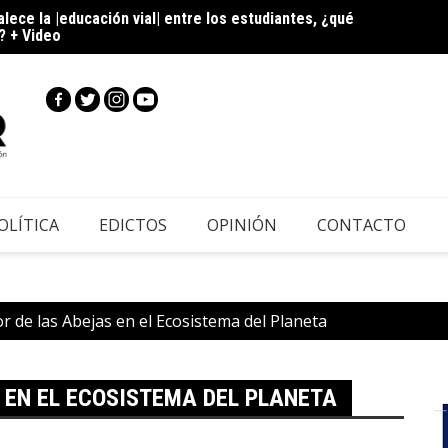
alece la |educación vial| entre los estudiantes, ¿qué
|
? + Video
 para el |Festival de la Hortaliza| 2026, ¿qué actividades
OLÍTICA
EDICTOS
OPINIÓN
CONTACTO
or de las Abejas en el Ecosistema del Planeta
 EN EL ECOSISTEMA DEL PLANETA