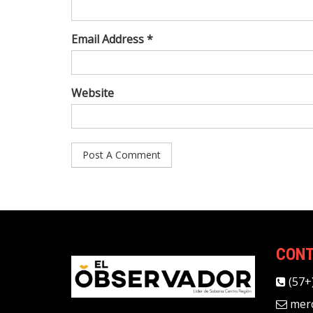
Email Address *
Website
CON
(57+
merc