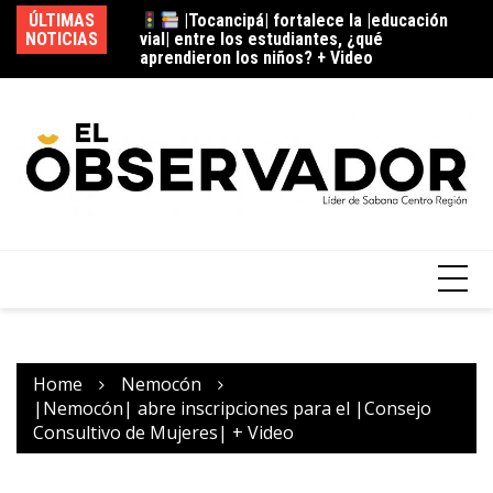
|Tocancipá| fortalece la |educación
ÚLTIMAS
vial| entre los estudiantes, ¿qué
NOTICIAS
¿c
aprendieron los niños? + Video
|Cota| se prepara para el |Festival de
la Hortaliza| 2026, ¿qué actividades tendrá?
Home
Nemocón
|Nemocón| abre inscripciones para el |Consejo
Consultivo de Mujeres| + Video