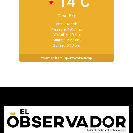
14°C
Clear Sky
Wind: 4 mph
Pressure: 1017 mb
Visibility: 10 km
Sunrise: 5:52 am
Sunset: 6:10 pm
Weather from OpenWeatherMap