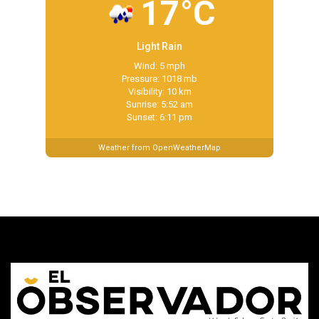
17°C
Light Rain
Wind: 5 mph
Pressure: 1018 mb
Visibility: 10 km
Sunrise: 5:52 am
Sunset: 6:11 pm
Weather from OpenWeatherMap