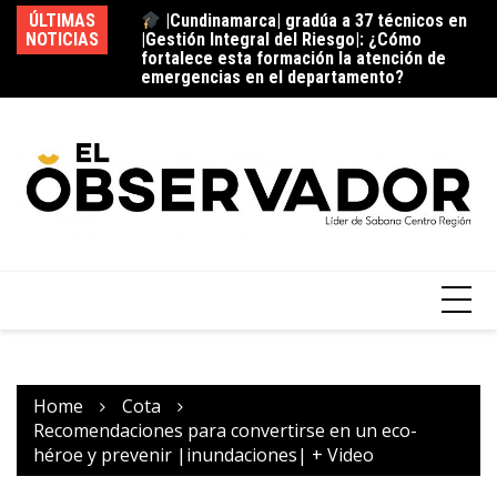
|Gestión Integral del Riesgo|: ¿Cómo
ÚLTIMAS
La estación del ‘pan’
fortalece esta formación la atención de
NOTICIAS
Vi
emergencias en el departamento?
¿C
fu
Home
Cota
Recomendaciones para convertirse en un eco-
héroe y prevenir |inundaciones| + Video