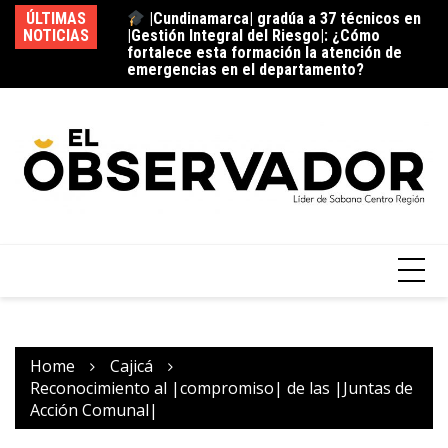
|Cundinamarca| gradúa a 37 técnicos en
ÚLTIMAS
|Gestión Integral del Riesgo|: ¿Cómo
La estación del ‘pan’
NOTICIAS
Vi
fortalece esta formación la atención de
¿C
emergencias en el departamento?
fu
Home
Cajicá
Reconocimiento al |compromiso| de las |Juntas de
Acción Comunal|