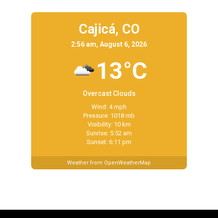
Cajicá,
CO
2:56 am, August 6, 2026
13°C
Overcast Clouds
Wind: 4 mph
Pressure: 1018 mb
Visibility: 10 km
Sunrise: 5:52 am
Sunset: 6:11 pm
Weather from OpenWeatherMap