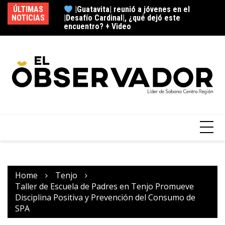
ÚLTIMAS
esa al embalse del
|Guatavita| reunió a jóvenes en el
NOTICIAS
 tendrá? + Video
|Desafío Cardinal|, ¿qué dejó este
fu
encuentro? + Video
Home
Tenjo
Taller de Escuela de Padres en Tenjo Promueve
Disciplina Positiva y Prevención del Consumo de
SPA