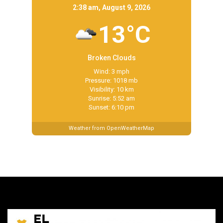
2:38 am, August 9, 2026
13°C
Broken Clouds
Wind: 3 mph
Pressure: 1018 mb
Visibility: 10 km
Sunrise: 5:52 am
Sunset: 6:10 pm
Weather from OpenWeatherMap