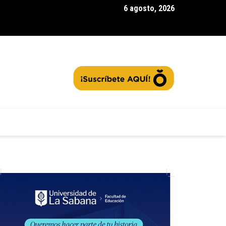
6 agosto, 2026
rra la segunda convocatoria de |Agua Vida Rural| con 97 acueduc
tos: ¿Cómo contribuir a la protección de las fuentes hídricas en
namarca|? + Video