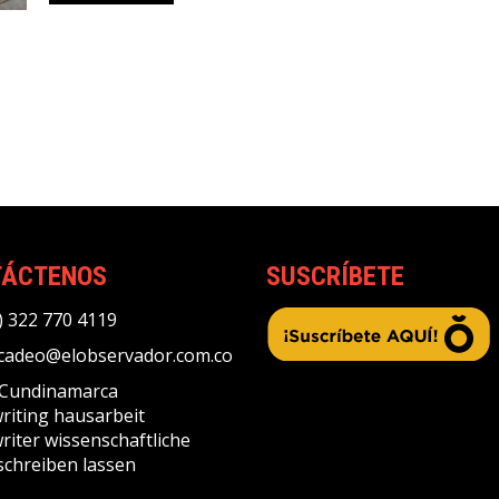
TÁCTENOS
SUSCRÍBETE
) 322 770 4119
adeo@elobservador.com.co
, Cundinamarca
riting
hausarbeit
riter
wissenschaftliche
schreiben lassen