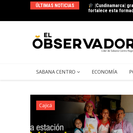
|Cundinamarca| gra
ÚLTIMAS NOTICIAS
fortalece esta forma
La estación del ‘pan’
SABANA CENTRO
ECONOMÍA
P
Cajicá