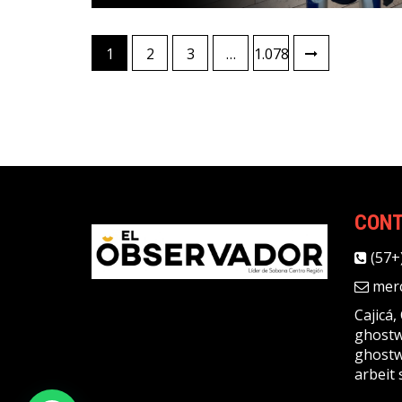
1
2
3
…
1.078
CON
(57+
merc
Cajicá
ghostw
ghostw
arbeit 