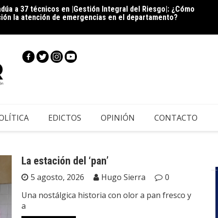
dúa a 37 técnicos en |Gestión Integral del Riesgo|: ¿Cómo
Cie
ción la atención de emergencias en el departamento?
inscri
|Cundi
OLÍTICA
EDICTOS
OPINIÓN
CONTACTO
La estación del ‘pan’
5 agosto, 2026
Hugo Sierra
0
Una nostálgica historia con olor a pan fresco y
a