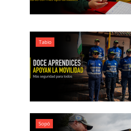
Tabio
Sopó