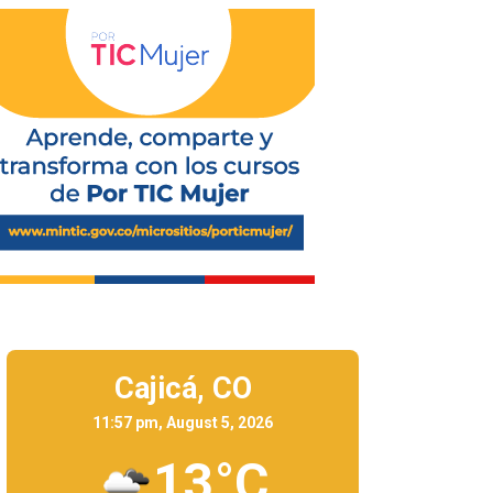
Cajicá,
CO
11:57 pm, August 5, 2026
13°C