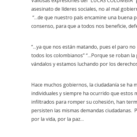
Valiosas expresiones del “LUCAS COLOMBIA” po
asesinato de líderes sociales, no al mal gobie
“…de que nuestro país encamine una buena pos
consenso, para que a todos nos beneficie, defe
“…ya que nos están matando, pues el paro no p
todos los colombianos” “…Porque se roban la p
vándalos y estamos luchando por los derechos
Hace muchos gobiernos, la ciudadanía se ha m
individuales y siempre ha ocurrido que estos
infiltrados para romper su cohesión, han term
persisten las mismas demandas ciudadanas. Pa
por la vida, por la paz…