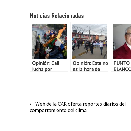
Noticias Relacionadas
Opinión: Cali
Opinión: Esta no
PUNTO
lucha por
es la hora de
BLANC
abrirle la puerta
dialogar, sino de
PUNTO 
a los
actuar
MARCHA
desesperados
BLOQU
Web de la CAR oferta reportes diarios del
comportamiento del clima