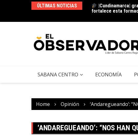
|Cundinamarca| gra
fortalece esta forma
ÚLTIMAS NOTICIAS
La estación del ‘pan’
SABANA CENTRO
ECONOMÍA
P
Home
Opinión
‘Andaregueando’: 
‘ANDAREGUEANDO’: “NOS HAN QU