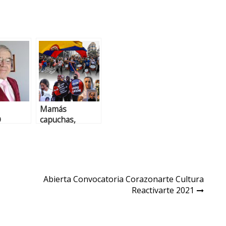
Mamás
O
capuchas,
NEGRO:
primera línea
S SI,
en la lucha
EOS NO
Abierta Convocatoria Corazonarte Cultura
Reactivarte 2021