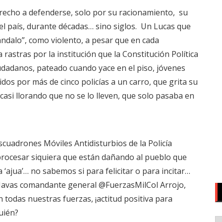
erecho a defenderse, solo por su racionamiento, su
del país, durante décadas… sino siglos. Un Lucas que
dalo”, como violento, a pesar que en cada
rastras por la institución que la Constitución Política
udadanos, pateado cuando yace en el piso, jóvenes
dos por más de cinco policías a un carro, que grita su
asi llorando que no se lo lleven, que solo pasaba en
Escuadrones Móviles Antidisturbios de la Policía
rocesar siquiera que están dañando al pueblo que
‘ajua’… no sabemos si para felicitar o para incitar…
avas comandante general @FuerzasMilCol Arrojo,
n todas nuestras fuerzas, ¡actitud positiva para
quién?