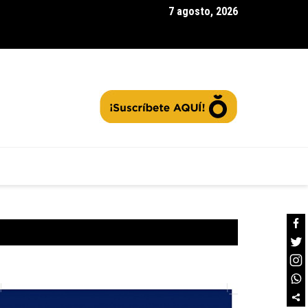
7 agosto, 2026
rra la segunda convocatoria de |Agua Vida Rural| con 97 acueduc
tos: ¿Cómo contribuir a la protección de las fuentes hídricas en
namarca|? + Video