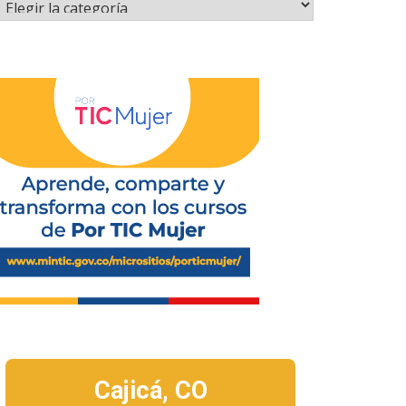
Cajicá,
CO