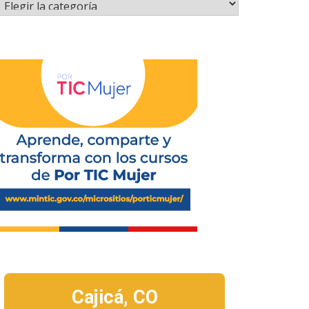
Cajicá,
CO