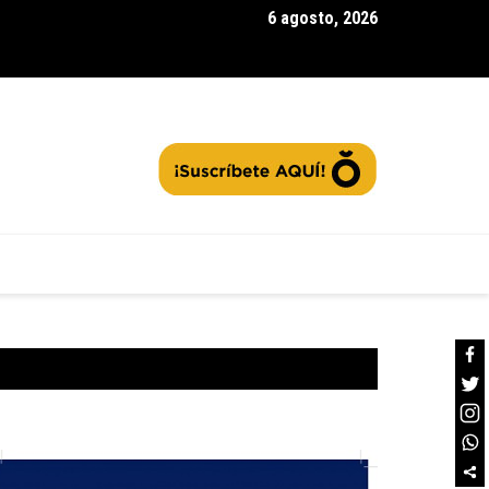
6 agosto, 2026
rra la segunda convocatoria de |Agua Vida Rural| con 97 acueduc
tos: ¿Cómo contribuir a la protección de las fuentes hídricas en
namarca|? + Video