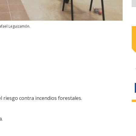
afael Leguizamón.
l riesgo contra incendios forestales.
a.