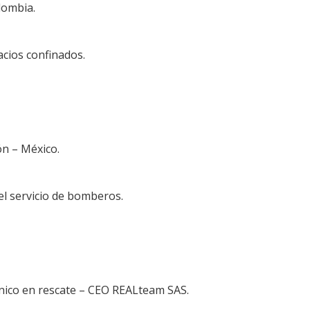
lombia.
cios confinados.
n – México.
el servicio de bomberos.
cnico en rescate – CEO REALteam SAS.