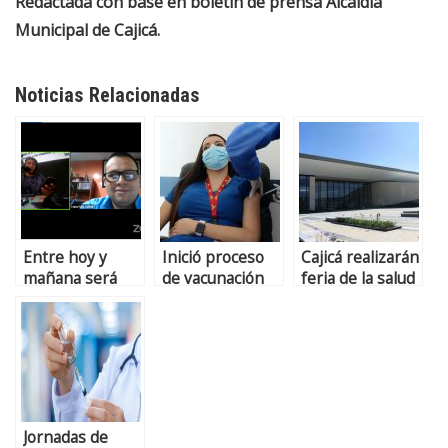
Redactada con base en boletín de prensa Alcaldía
Municipal de Cajicá.
Noticias Relacionadas
Entre hoy y
Inició proceso
Cajicá realizarán
mañana será
de vacunación
feria de la salud
inmunizado
contra la Covid
LGBTIQ+ con
personal que
19 en Cajicá
enfoque
labora en la UCI
diferencial
en Cajicá
Jornadas de