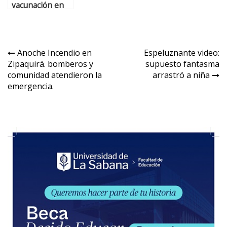
vacunación en
Cajicá y Chía
para mujeres
gestantes
Anoche Incendio en
Espeluznante video:
Zipaquirá. bomberos y
supuesto fantasma
comunidad atendieron la
arrastró a niña
emergencia.