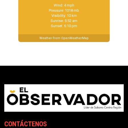
Wind: 4 mph
Pressure: 1018 mb
Visibility: 10 km
Sunrise: 5:52 am
Sunset: 6:10 pm
Weather from OpenWeatherMap
CONTÁCTENOS