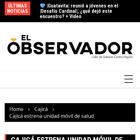
|Guatavita| reunió a jóvenes en el
ÚLTIMAS
|Desafío Cardinal|, ¿qué dejó este
NOTICIAS
|N
encuentro? + Video
Cajicá encendió el Mes del Rock, ¿cómo
fue esta experiencia musical?
Home
Cajicá
Cajicá estrena unidad móvil de salud