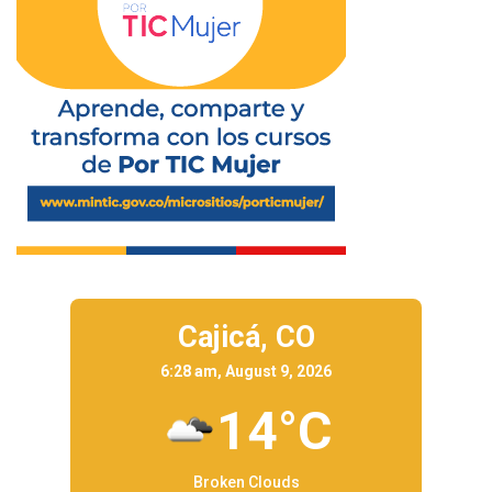
Cajicá,
CO
6:28 am, August 9, 2026
14°C
Broken Clouds