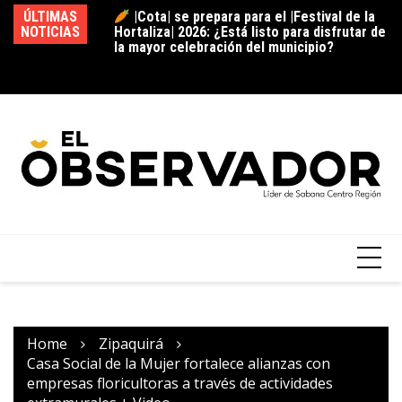
|Cota| se prepara para el |Festival de la
ÚLTIMAS
Hortaliza| 2026: ¿Está listo para disfrutar de
NOTICIAS
|g
la mayor celebración del municipio?
pr
de
|Tocancipá| abre convocatoria para las
“Cápsulas Cocina & Sazón” del XI |Festival
Gastronómico| 2026: ¿Se anima a compartir
la receta que representa su historia? +
Video
Home
Zipaquirá
Casa Social de la Mujer fortalece alianzas con
empresas floricultoras a través de actividades