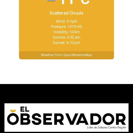
Scattered Clouds
Wind: 5 mph
Pressure: 1019 mb
Visibility: 10 km
Sunrise: 5:52 am
Sunset: 6:10 pm
Weather from OpenWeatherMap