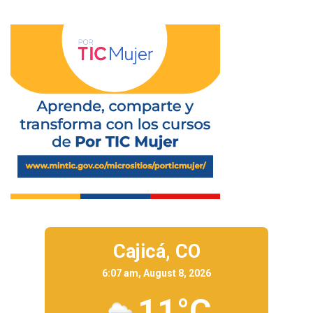
Cajicá,
CO
6:07 am, August 8, 2026
11°C