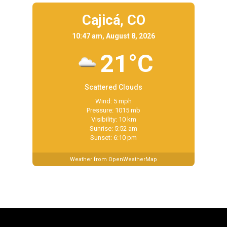
Cajicá,
CO
10:47 am, August 8, 2026
21°C
Scattered Clouds
Wind: 5 mph
Pressure: 1015 mb
Visibility: 10 km
Sunrise: 5:52 am
Sunset: 6:10 pm
Weather from OpenWeatherMap