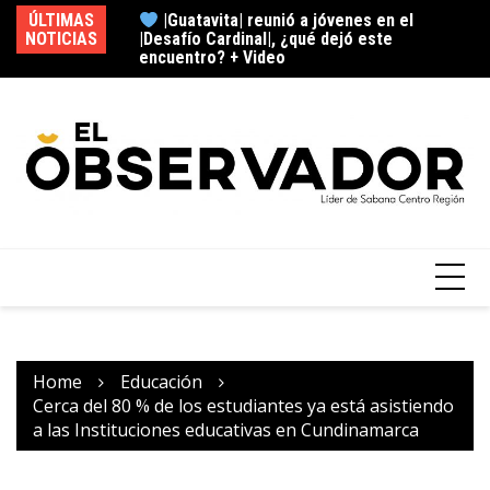
|Guatavita| reunió a jóvenes en el
ÚLTIMAS
|Desafío Cardinal|, ¿qué dejó este
NOTICIAS
|N
encuentro? + Video
Cajicá encendió el Mes del Rock, ¿cómo
fue esta experiencia musical?
Home
Educación
Cerca del 80 % de los estudiantes ya está asistiendo
a las Instituciones educativas en Cundinamarca