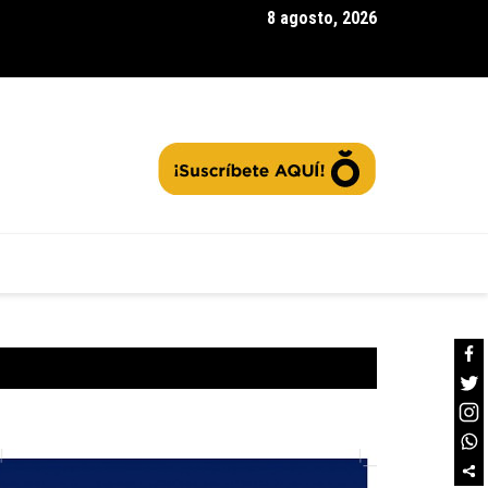
8 agosto, 2026
gua| fortalece la capacitación de sus |ganaderos| en producción
ible: ¿Qué prácticas considera clave para impulsar el desarrollo 
o?