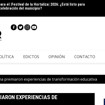
 celebración del municipio?
|Co
onvocatoria para las “Cápsulas Cocina & Sazón” del XI
sosten
o| 2026: ¿Se anima a compartir la receta que representa
camp
OLÍTICA
EDICTOS
OPINIÓN
CONTACTO
ana premiaron experiencias de transformación educativa
IARON EXPERIENCIAS DE