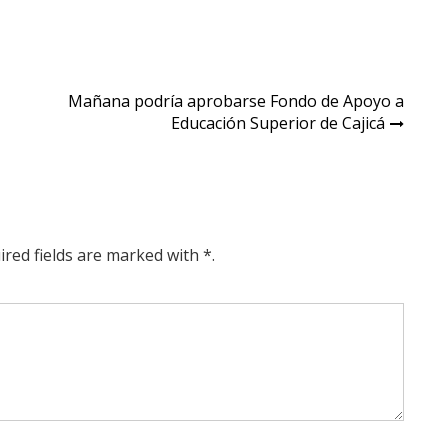
ntes ya
62,6% de
stiendo
recursos del
Fondo de
iones
Mitigación de
vas en
Emergencia
Mañana podría aprobarse Fondo de Apoyo a
amarca
Educación Superior de Cajicá
ired fields are marked with *.