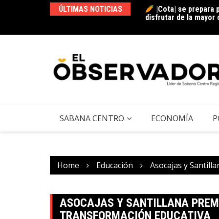
disfrutar de la mayor
ÚLTIMAS NOTICIAS
|Tocancipá| abre c
|Festival Gastronómic
su historia? + Video
SABANA CENTRO
ECONOMÍA
P
Home
Educación
Asocajas y Santill
ASOCAJAS Y SANTILLANA PREM
TRANSFORMACIÓN EDUCATIVA