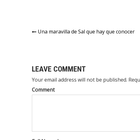
por una mejor
estudia
educación
está asi
a las
Instituc
educati
Una maravilla de Sal que hay que conocer
Cundin
LEAVE COMMENT
Your email address will not be published. Requ
Comment