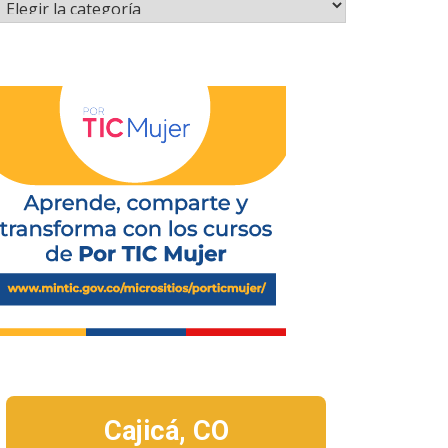
Cajicá,
CO