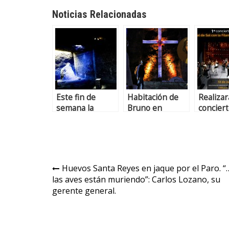
Noticias Relacionadas
Este fin de
Habitación de
Realiza
semana la
Bruno en
concier
Catedral de Sal
“Encanto” fue
Catedral
tendrá
inspirada en la
con la
descuentos en
Catedral de Sal
Filarmó
el ingreso
de Zipaquirá
Juvenil 
Bogotá
Huevos Santa Reyes en jaque por el Paro. “
las aves están muriendo”: Carlos Lozano, su
gerente general.