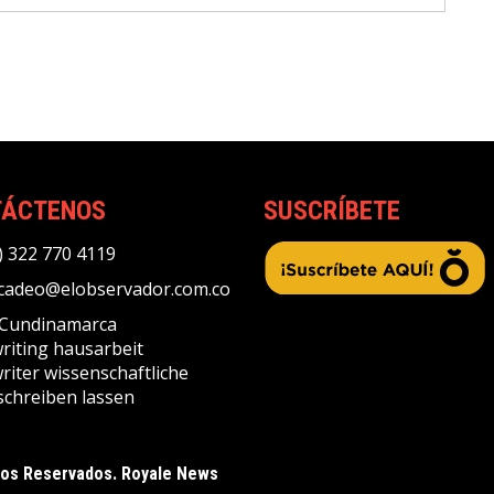
TÁCTENOS
SUSCRÍBETE
) 322 770 4119
adeo@elobservador.com.co
, Cundinamarca
riting
hausarbeit
riter
wissenschaftliche
schreiben lassen
hos Reservados. Royale News