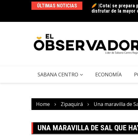
|Cota| se prepara pa
ÚLTIMAS NOTICIAS
disfrutar de la mayor
|Tocancipá| abre c
|Festival Gastronómic
su historia? + Video
SABANA CENTRO
ECONOMÍA
P
Home
Zipaquirá
Una maravilla de S
UNA MARAVILLA DE SAL QUE HA