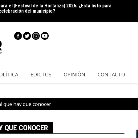
ra el |Festival de la Hortaliza| 2026: ¿Está listo para
|Co
 celebración del municipio?
sosten
onvocatoria para las “Cápsulas Cocina & Sazón” del XI
camp
o| 2026: ¿Se anima a compartir la receta que representa
OLÍTICA
EDICTOS
OPINIÓN
CONTACTO
al que hay que conocer
Y QUE CONOCER