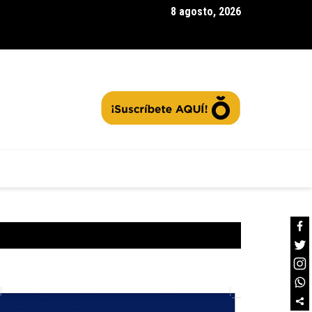
8 agosto, 2026
gua| fortalece la capacitación de sus |ganaderos| en producción
ible: ¿Qué prácticas considera clave para impulsar el desarrollo 
o?