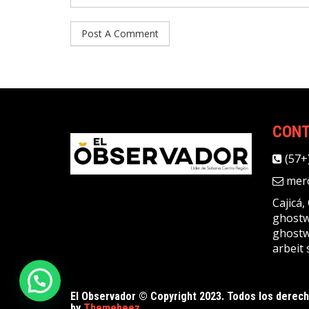
CON
(57+
merc
Cajicá
ghostw
ghostw
arbeit 
El Observador © Copyright 2023. Todos los derec
by
Themebeez