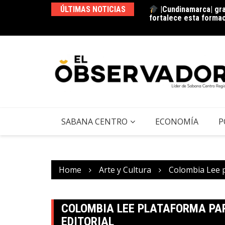
|Cundinamarca| gra
ÚLTIMAS NOTICIAS
fortalece esta forma
La estación del ‘pan’
SABANA CENTRO
ECONOMÍA
P
Home
Arte y Cultura
Colombia Lee p
COLOMBIA LEE PLATAFORMA PA
EDITORIAL