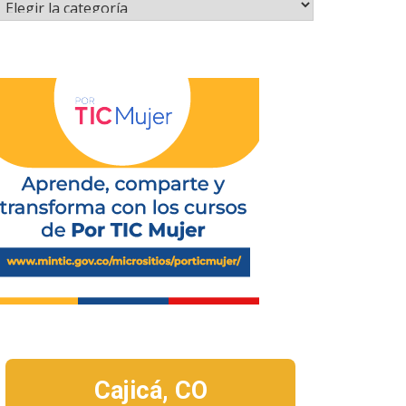
Cajicá,
CO