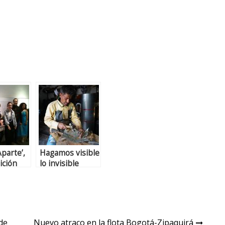
Aparte’,
Hagamos visible
ición
lo invisible
ana en
lSur
de
Nuevo atraco en la flota Bogotá-Zipaquirá