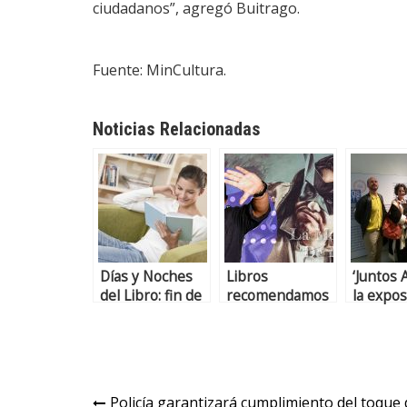
ciudadanos”, agregó Buitrago.
Fuente: MinCultura.
Noticias Relacionadas
Días y Noches
Libros
‘Juntos 
del Libro: fin de
recomendamos
la expos
semana para la
colombi
lectura en casa
la Biena
2021
Policía garantizará cumplimiento del toque 