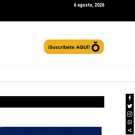
6 agosto, 2026
rra la segunda convocatoria de |Agua Vida Rural| con 97 acueduc
tos: ¿Cómo contribuir a la protección de las fuentes hídricas en
namarca|? + Video