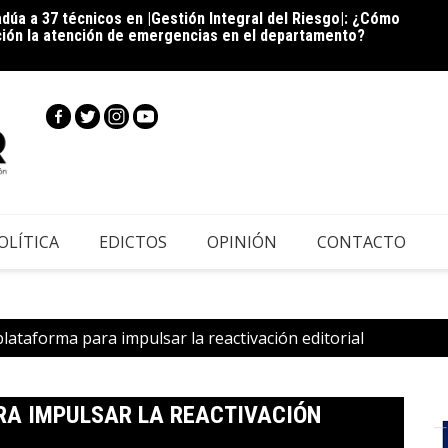
dúa a 37 técnicos en |Gestión Integral del Riesgo|: ¿Cómo
Cie
ción la atención de emergencias en el departamento?
inscri
|Cundi
OLÍTICA
EDICTOS
OPINIÓN
CONTACTO
lataforma para impulsar la reactivación editorial
RA IMPULSAR LA REACTIVACIÓN