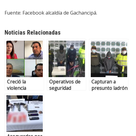
Fuente: Facebook alcaldía de Gachancipá.
Noticias Relacionadas
Creció la
Operativos de
Capturan a
violencia
seguridad
presunto ladrón
intrafamiliar
produjeron dos
en Gachancipá
durante
capturas en
confinamiento
Gachancipá
en Sabana
Centro