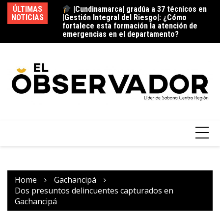
|Gestión Integral del Riesgo|: ¿Cómo
ÚLTIMAS
fortalece esta formación la atención de
La estación del ‘pan’
NOTICIAS
Vi
emergencias en el departamento?
¿C
fu
Home
Gachancipá
Dos presuntos delincuentes capturados en
Gachancipá