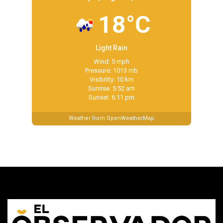
18°C
Light Rain
Wind: 5 mph
Pressure: 1013 mb
Visibility: 10 km
Sunrise: 5:52 am
Sunset: 6:11 pm
Weather from OpenWeatherMap