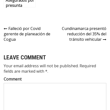
Asegurados por
presunta
piratería
terrestre en
Gachancipá,
Tocancipá y
Falleció por Covid
Cundinamarca presentó
Zipaquirá
gerente de planeación de
reducción del 35% del
Cogua
tránsito vehicular
LEAVE COMMENT
Your email address will not be published. Required
fields are marked with *.
Comment