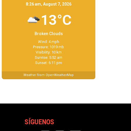
8:26 am, August 7, 2026
13°C
Broken Clouds
Wind: 4 mph
Pressure: 1019 mb
Visibility: 10 km
Sunrise: 5:52 am
Sunset: 6:11 pm
Weather from OpenWeatherMap
SÍGUENOS