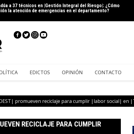
La est
dúa a 37 técnicos en |Gestión Integral del Riesgo|: ¿Cómo
ción la atención de emergencias en el departamento?
OLÍTICA
EDICTOS
OPINIÓN
CONTACTO
FOEST| promueven reciclaje para cumplir |labor social| en 
MUEVEN RECICLAJE PARA CUMPLIR