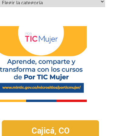
Cajicá,
CO