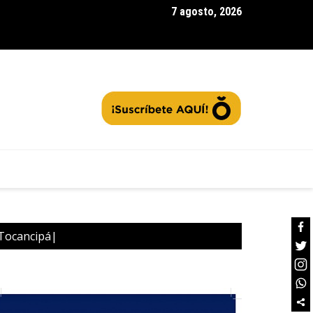
7 agosto, 2026
ación del ‘pan’
|Tocancipá|