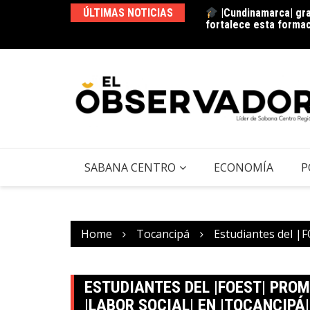
ÚLTIMAS NOTICIAS
 |Agua Vida Rural| con 97 acueductos
|Cundinamarca| gra
ección de las fuentes hídricas en
fortalece esta forma
SABANA CENTRO
ECONOMÍA
P
Home
Tocancipá
Estudiantes del |
ESTUDIANTES DEL |FOEST| PRO
|LABOR SOCIAL| EN |TOCANCIPÁ|