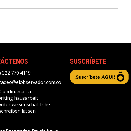
TÁCTENOS
SUSCRÍBETE
) 322 770 4119
adeo@elobservador.com.co
, Cundinamarca
riting
hausarbeit
riter
wissenschaftliche
schreiben lassen