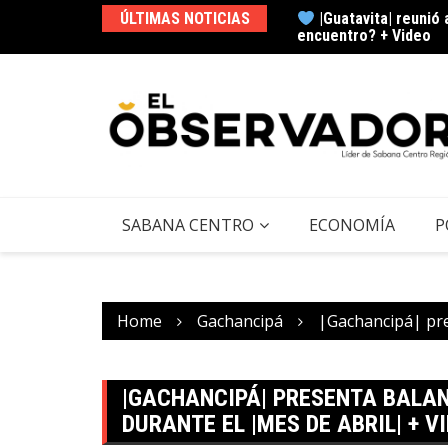
ÚLTIMAS NOTICIAS
lse del |Neusa|, ¿qué actividades tendrá? +
|Guatavita| reunió 
encuentro? + Video
SABANA CENTRO
ECONOMÍA
P
Home
Gachancipá
|Gachancipá| pres
|GACHANCIPÁ| PRESENTA BALAN
DURANTE EL |MES DE ABRIL| + V