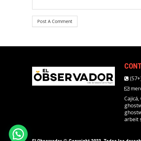
CON
(57+
merc
Cajicá
ghostw
ghostw
arbeit 