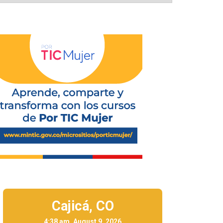
Cajicá,
CO
4:38 am, August 9, 2026