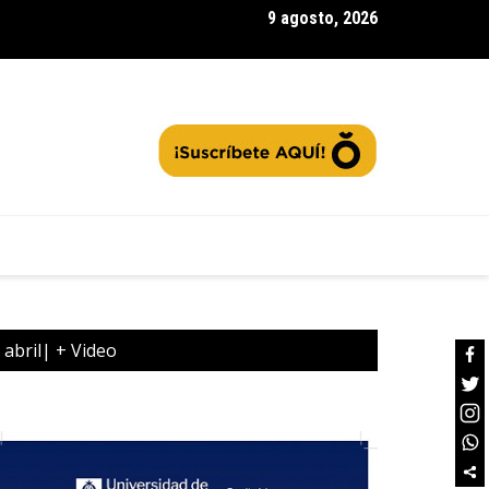
9 agosto, 2026
icá encendió el Mes del Rock, ¿cómo fue esta experiencia music
 abril| + Video