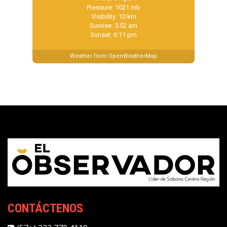
Pressure: 1021 mb
Visibility: 10 km
Sunrise: 5:52 am
Sunset: 6:11 pm
Weather from OpenWeatherMap
CONTÁCTENOS