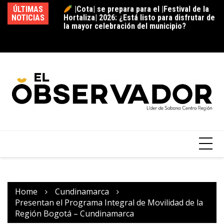
la mayor celebración del municipio?
ÚLTIMAS
|Tocancipá| abre convocatoria para las
NOTICIAS
|g
“Cápsulas Cocina & Sazón” del XI |Festival
pr
Gastronómico| 2026: ¿Se anima a compartir
de
la receta que representa su historia? +
Video
Home
Cundinamarca
Presentan el Programa Integral de Movilidad de la
Región Bogotá – Cundinamarca