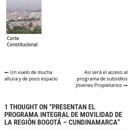
de seguridad
Cundinamarca
homenaje a
Julián Esteban
Torres
Corte
Constitucional
avala a la Región
Metropolitana
Bogotá –
Cundinamarca
Un vuelo de mucha
Así será el acceso al
altura y de poco espacio
programa de subsidios
Jóvenes Propietarios
1 THOUGHT ON “
PRESENTAN EL
PROGRAMA INTEGRAL DE MOVILIDAD DE
LA REGIÓN BOGOTÁ – CUNDINAMARCA
”