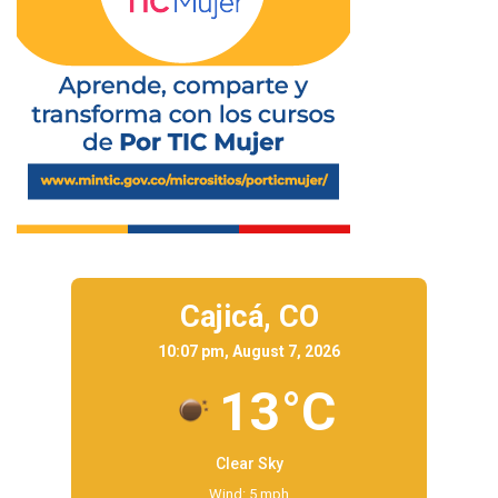
Cajicá,
CO
10:07 pm, August 7, 2026
13°C
Clear Sky
Wind: 5 mph