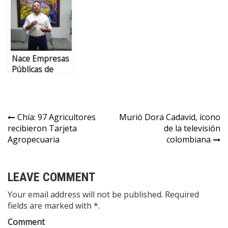
nuestra
como “Una
embalaje
juventud”
problemática de
(+VIDEO)
invasión de
predios
privados de
Nace Empresas
hace 21 años”
Públicas de
comunidad
Zipaquirá
exige que se
(+audio)
retracte
Chía: 97 Agricultores
Murió Dora Cadavid, ícono
recibieron Tarjeta
de la televisión
Agropecuaria
colombiana
LEAVE COMMENT
Your email address will not be published. Required
fields are marked with *.
Comment