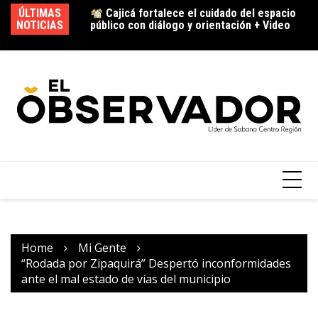
público con diálogo y orientación + Video
ÚLTIMAS
|Tocancipá| fortalece la |educación
NOTICIAS
co
vial| entre los estudiantes, ¿qué
pr
aprendieron los niños? + Video
Home
Mi Gente
“Rodada por Zipaquirá” Despertó inconformidades
ante el mal estado de vías del municipio