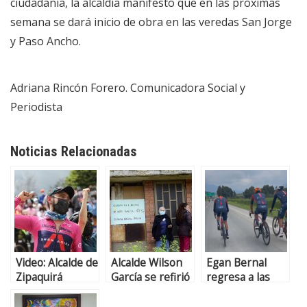
ciudadanía, la alcaldía manifestó que en las próximas
semana se dará inicio de obra en las veredas San Jorge
y Paso Ancho.
Adriana Rincón Forero. Comunicadora Social y
Periodista
Noticias Relacionadas
Video: Alcalde de
Alcalde Wilson
Egan Bernal
Zipaquirá
García se refirió
regresa a las
“debemos
a la situación de
carreteras y ya
apoyar a
Ciudad Jardín
ganó su primer