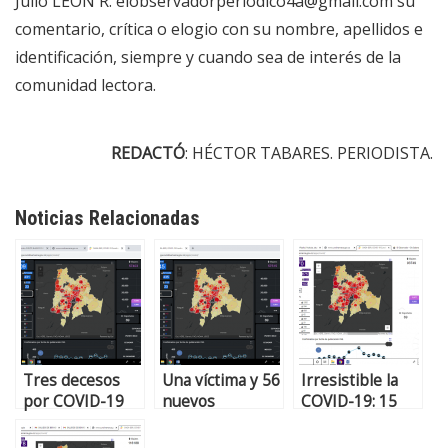
Julio LEÓN R.
elobservadorperiodico4a@gmail.com
su
comentario, crítica o elogio con su nombre, apellidos e
identificación, siempre y cuando sea de interés de la
comunidad lectora.
REDACTÓ
: HÉCTOR TABARES. PERIODISTA.
Noticias Relacionadas
Tres decesos
Una víctima y 56
Irresistible la
por COVID-19
nuevos
COVID-19: 15
en Sabana
contagios por
decesos y 1.066
Centro. Cinco
COVID-19 en
contagios en