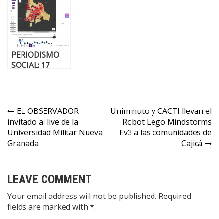
más en el resto
Sabana Centro
Sabana Centro
de
Cundinamarca.
PERIODISMO
SOCIAL: 17
nuevas víctimas
por COVID-19
en Sabana
Centro. En Zipa,
EL OBSERVADOR
Uniminuto y CACTI llevan el
la mayor cifra.
invitado al live de la
Robot Lego Mindstorms
Universidad Militar Nueva
Ev3 a las comunidades de
Granada
Cajicá
LEAVE COMMENT
Your email address will not be published. Required
fields are marked with *.