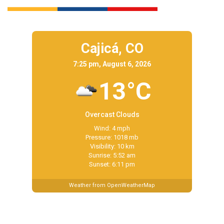
Cajicá,
CO
7:25 pm, August 6, 2026
13°C
Overcast Clouds
Wind: 4 mph
Pressure: 1018 mb
Visibility: 10 km
Sunrise: 5:52 am
Sunset: 6:11 pm
Weather from OpenWeatherMap