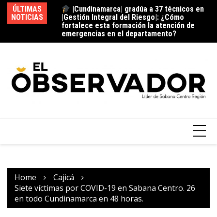
emergencias en el departamento?
ÚLTIMAS
La estación del ‘pan’
NOTICIAS
Vi
¿C
fu
Home
Cajicá
Siete víctimas por COVID-19 en Sabana Centro. 26
en todo Cundinamarca en 48 horas.