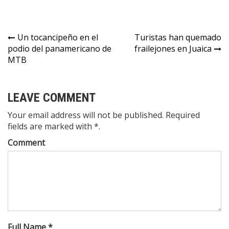
nuevas víctimas
por COVID-19
en Sabana
Centro. En Zipa,
Un tocancipeño en el
Turistas han quemado
la mayor cifra.
podio del panamericano de
frailejones en Juaica
MTB
LEAVE COMMENT
Your email address will not be published. Required
fields are marked with *.
Comment
Full Name *