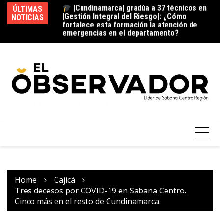
emergencias en el departamento?
ÚLTIMAS
La estación del ‘pan’
NOTICIAS
Vi
¿C
fu
Home
Cajicá
Tres decesos por COVID-19 en Sabana Centro.
Cinco más en el resto de Cundinamarca.