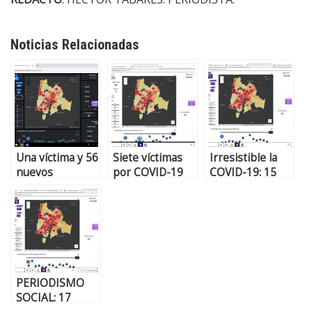
Noticias Relacionadas
Una víctima y 56
Siete víctimas
Irresistible la
nuevos
por COVID-19
COVID-19: 15
contagios por
en Sabana
decesos y 1.066
COVID-19 en
Centro. 26 en
contagios en
Sabana Centro
todo
Sabana Centro
Cundinamarca
en 48 horas.
PERIODISMO
SOCIAL: 17