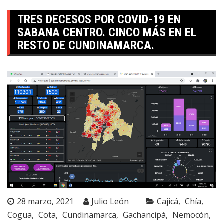
TRES DECESOS POR COVID-19 EN
SABANA CENTRO. CINCO MÁS EN EL
RESTO DE CUNDINAMARCA.
28 marzo, 2021
Julio León
Cajicá
Chía
Cogua
Cota
Cundinamarca
Gachancipá
Nemocón