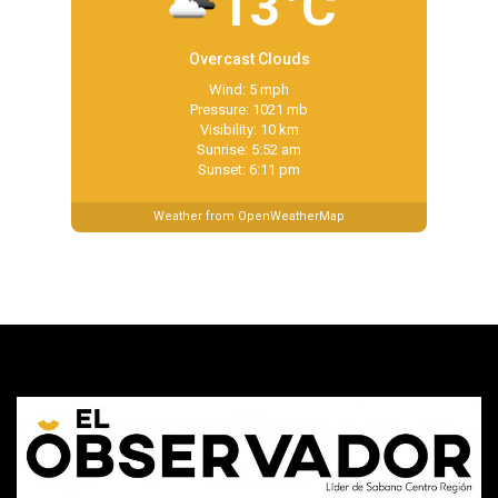
13°C
Overcast Clouds
Wind: 5 mph
Pressure: 1021 mb
Visibility: 10 km
Sunrise: 5:52 am
Sunset: 6:11 pm
Weather from OpenWeatherMap