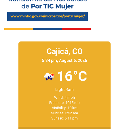
Cajicá,
CO
5:34 pm, August 6, 2026
16°C
Light Rain
Wind: 4 mph
Pressure: 1015 mb
Visibility: 10 km
Sunrise: 5:52 am
Sunset: 6:11 pm