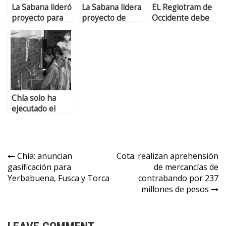
La Sabana lideró
La Sabana lidera
EL Regiotram de
proyecto para
proyecto de
Occidente debe
convertir
modelo
operar en el
residuos de la
energético
2027 y el
panela en
basado en
Regiotram del
bioetanol
hidrógeno
Norte en el
2035
Chía solo ha
ejecutado el
62,6% de
recursos del
Fondo de
Mitigación de
Chía: anuncian
Cota: realizan aprehensión
Emergencia
gasificación para
de mercancías de
Yerbabuena, Fusca y Torca
contrabando por 237
millones de pesos