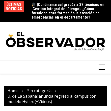
emergencias en el departamento?
ÚLTIMAS
La estación del ‘pan’
NOTICIAS
Vi
¿C
fu
Home
Sin categoría
U. de La Sabana: anuncia regreso al campus con
modelo Hyflex (+Videos)