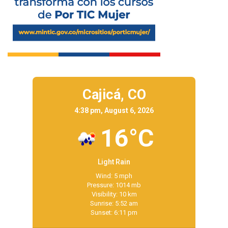
Cajicá,
CO
4:38 pm, August 6, 2026
16°C
Light Rain
Wind: 5 mph
Pressure: 1014 mb
Visibility: 10 km
Sunrise: 5:52 am
Sunset: 6:11 pm