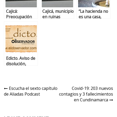
Cajicá:
Cajicá, municipio
“La hacienda no
Preocupación
en ruinas
es una casa,
por deterioro
jamás lo ha sido”
de la casa
Ospina
Edicto. Aviso de
disolución,
TRANKILO S.A.S.
Escucha el sexto capítulo
Covid-19: 203 nuevos
de Aliadas Podcast
contagios y 3 fallecimientos
en Cundinamarca