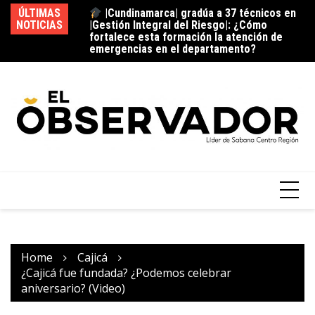
ÚLTIMAS
La
ocatoria de |Agua
|Cundinamarca| gradúa a 37 técnicos en
NOTICIAS
tos inscritos:
|Gestión Integral del Riesgo|: ¿Cómo
tección de las
fortalece esta formación la atención de
inamarca|? + Video
emergencias en el departamento?
Home
Cajicá
¿Cajicá fue fundada? ¿Podemos celebrar
aniversario? (Video)