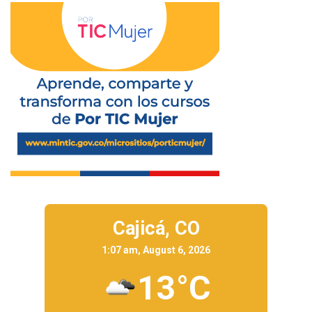
Cajicá,
CO
1:07 am, August 6, 2026
13°C