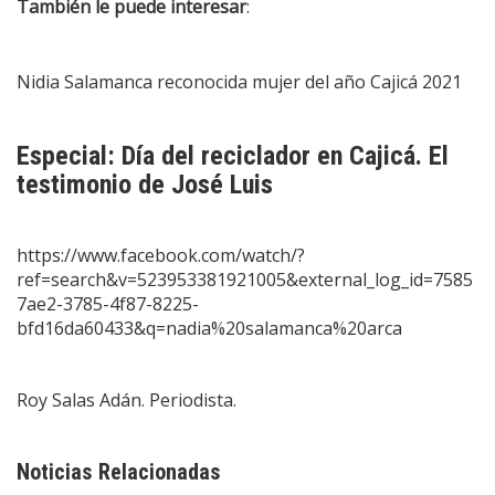
También le puede interesar
:
Nidia Salamanca reconocida mujer del año Cajicá 2021
Especial: Día del reciclador en Cajicá. El
testimonio de José Luis
https://www.facebook.com/watch/?
ref=search&v=523953381921005&external_log_id=7585
7ae2-3785-4f87-8225-
bfd16da60433&q=nadia%20salamanca%20arca
Roy Salas Adán. Periodista.
Noticias Relacionadas