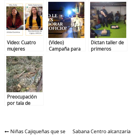
Video: Cuatro
(Video)
Dictan taller de
mujeres
Campaña para
primeros
cajiqueñas que
valorar el
auxilios a
inspiran
trabajo del
recicladores de
reciclador en
Cajicá
Cajicá
Preocupación
por tala de
árboles en el
sector La
Cumbre de
Cajicá
Niñas Cajiqueñas que se
Sabana Centro alcanzaría