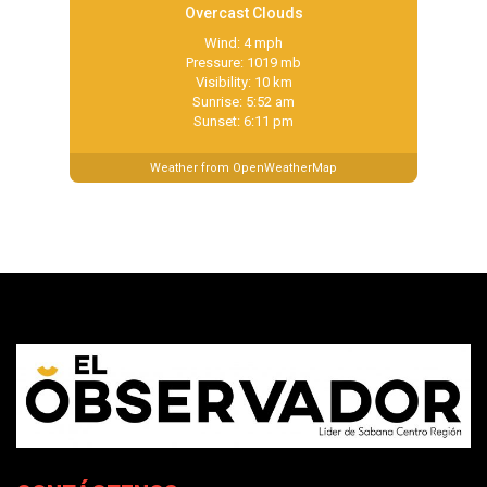
Overcast Clouds
Wind: 4 mph
Pressure: 1019 mb
Visibility: 10 km
Sunrise: 5:52 am
Sunset: 6:11 pm
Weather from OpenWeatherMap