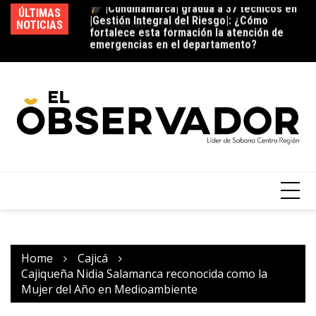
emergencias en el departamento?
ÚLTIMAS
La estación del ‘pan’
NOTICIAS
Vi
¿C
fu
Home
Cajicá
Cajiqueña Nidia Salamanca reconocida como la
Mujer del Año en Medioambiente