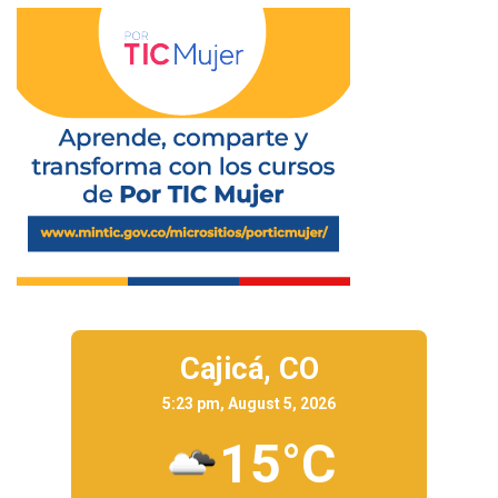
Cajicá,
CO
5:23 pm, August 5, 2026
15°C