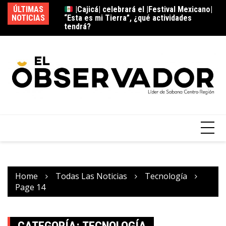
ÚLTIMAS
to| está casi
|Cajicá| celebrará el |Festival Mexicano|
NOTICIAS
alance en
“Esta es mi Tierra”, ¿qué actividades
ni
tendrá?
re
Home
Todas Las Noticias
Tecnología
Page 14