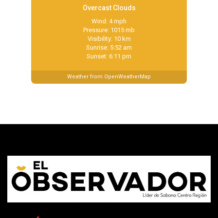
Overcast Clouds
Wind: 4 mph
Pressure: 1015 mb
Visibility: 10 km
Sunrise: 5:52 am
Sunset: 6:11 pm
Weather from OpenWeatherMap