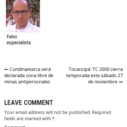
móviles,
rayos
sufrió la
fuentes
ultravioleta
ansiedad severa
principales para
(Video)
durante la
informarse en
pandemia
Colombia
Falso
especialista
quiso
aprovecharse
del buen
nombre de la U.
Cundinamarca será
Tocancipá: TC 2000 cierra
Sabana
declarada zona libre de
temporada este sábado 27
minas antipersonales
de noviembre
LEAVE COMMENT
Your email address will not be published. Required
fields are marked with *.