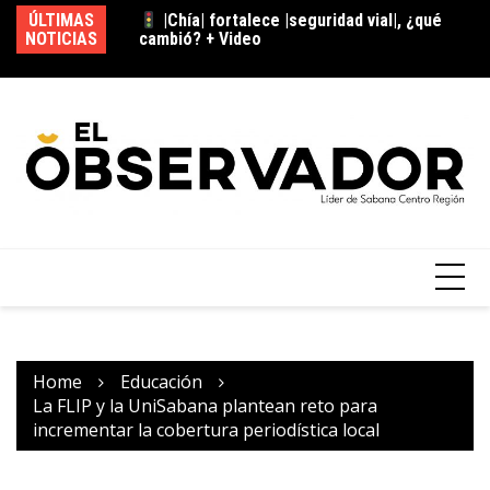
cambió? + Video
ÚLTIMAS
|Chaguaní| refuerza seguridad tras
NOTICIAS
|b
hallazgo de cilindro, ¿qué medidas se
adoptaron?
Home
Educación
La FLIP y la UniSabana plantean reto para
incrementar la cobertura periodística local