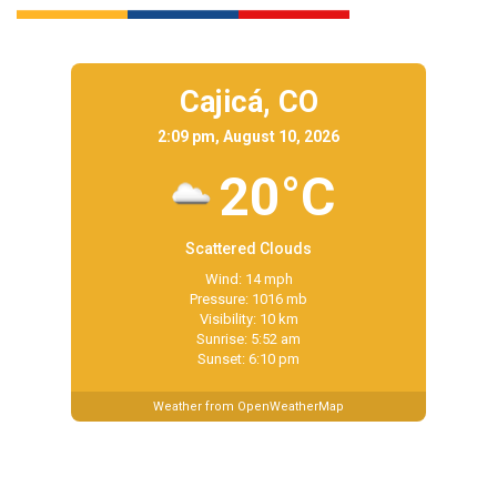
Cajicá,
CO
2:09 pm, August 10, 2026
20°C
Scattered Clouds
Wind: 14 mph
Pressure: 1016 mb
Visibility: 10 km
Sunrise: 5:52 am
Sunset: 6:10 pm
Weather from OpenWeatherMap