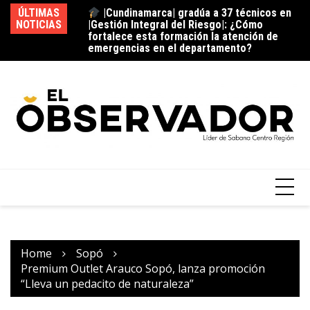
|Gestión Integral del Riesgo|: ¿Cómo
ÚLTIMAS
fortalece esta formación la atención de
La estación del ‘pan’
NOTICIAS
Vi
emergencias en el departamento?
¿C
fu
Home
Sopó
Premium Outlet Arauco Sopó, lanza promoción
“Lleva un pedacito de naturaleza”