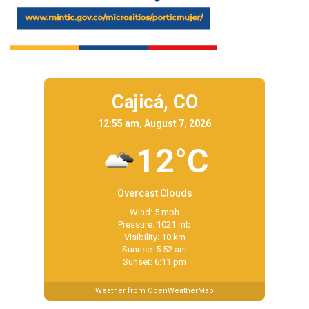
Cajicá,
CO
12:55 am, August 7, 2026
12°C
Overcast Clouds
Wind: 5 mph
Pressure: 1021 mb
Visibility: 10 km
Sunrise: 5:52 am
Sunset: 6:11 pm
Weather from OpenWeatherMap