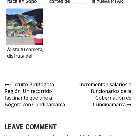
nace en Sopó
cortes de
la nueva PTAR
‘Pa’l Pueblo
energía en Sopó
en Sopó
CAFÉ
y Zipaquirá este
CULTURAL’.
miércoles 15 de
Emprendimiento
septiembre
de jóvenes
artistas.
Alista tu cometa,
disfruta del
Festival del
Viento y las
Cometas en
Sopó
Circuito BiciBogotá
Incrementan salarios a
Región: Un recorrido
funcionarios de la
fascinante que une a
Gobernación de
Bogotá con Cundinamarca
Cundinamarca
LEAVE COMMENT