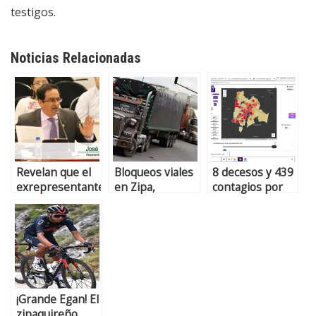
testigos.
Noticias Relacionadas
Revelan que el
Bloqueos viales
8 decesos y 439
exrepresentante
en Zipa,
contagios por
Caicedo podría
Tocancipá, Faca
COVID-19 en
haber
y Granada.
Sabana Centro.
manipulado
(+Video)
Zipaquirá a la
testigos
cabeza.
¡Grande Egan! El
zipaquireño