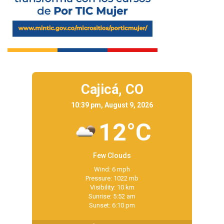
Cajicá,
CO
10:39 pm, August 9, 2026
12°C
Few Clouds
Wind: 6 mph
Pressure: 1022 mb
Visibility: 10 km
Sunrise: 5:52 am
Sunset: 6:10 pm