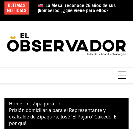
ÚLTIMAS
guridad tras
|La Mesa| reconoce 26 años de sus
NOTICIAS
é medidas se
|bomberos|, ¿qué viene para ellos?
ca
Home
Zipaquirá
Prisión domiciliaria para el Representante y
exalcalde de Zipaquirá, José ´El Pájaro´ Caicedo. El
por qué.