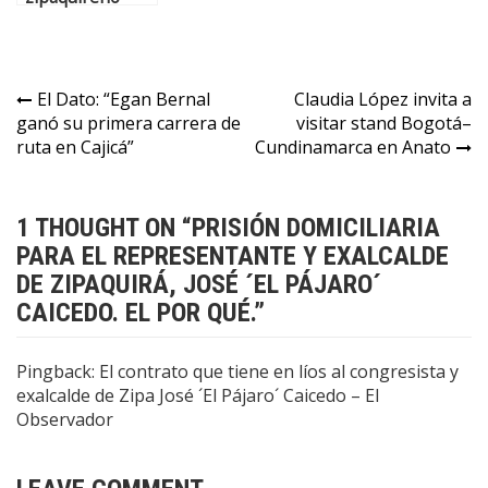
ganó la novena
etapa y se
adueñó de la
maglia rosa en
El Dato: “Egan Bernal
Claudia López invita a
el Giro de Italia
ganó su primera carrera de
visitar stand Bogotá–
ruta en Cajicá”
Cundinamarca en Anato
1 THOUGHT ON “
PRISIÓN DOMICILIARIA
PARA EL REPRESENTANTE Y EXALCALDE
DE ZIPAQUIRÁ, JOSÉ ´EL PÁJARO´
CAICEDO. EL POR QUÉ.
”
Pingback:
El contrato que tiene en líos al congresista y
exalcalde de Zipa José ´El Pájaro´ Caicedo – El
Observador