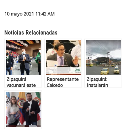
10 mayo 2021 11:42 AM
Noticias Relacionadas
Zipaquirá
Representante
Zipaquirá:
vacunará este
Caicedo
Instalarán
lunes 1586
renunció a su
cuatro cámaras
docentes
curul
de fotomultas