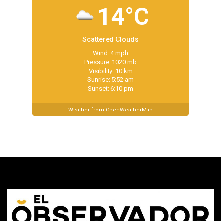
14°C
Scattered Clouds
Wind: 4 mph
Pressure: 1020 mb
Visibility: 10 km
Sunrise: 5:52 am
Sunset: 6:10 pm
Weather from OpenWeatherMap