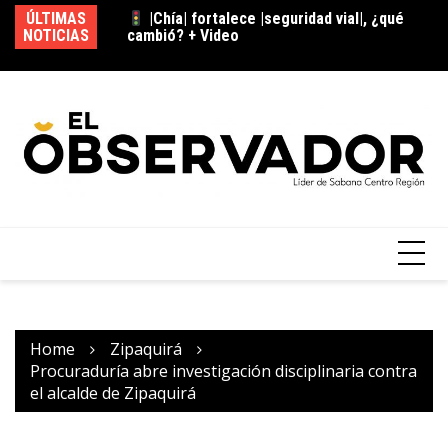
cambió? + Video
ÚLTIMAS
|Chaguaní| refuerza seguridad tras
NOTICIAS
|b
hallazgo de cilindro, ¿qué medidas se
adoptaron?
Home
Zipaquirá
Procuraduría abre investigación disciplinaria contra
el alcalde de Zipaquirá