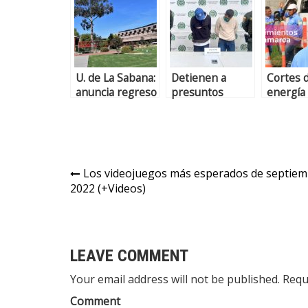
U. de La Sabana:
Detienen a
Cortes 
anuncia regreso
presuntos
energía
al campus con
delincuentes en
progra
modelo Hyflex
Chía
para Caj
(+Videos)
Chía, Co
Tenjo, e
martes 
Los videojuegos más esperados de septie
septie
2022 (+Videos)
LEAVE COMMENT
Your email address will not be published. Requ
Comment