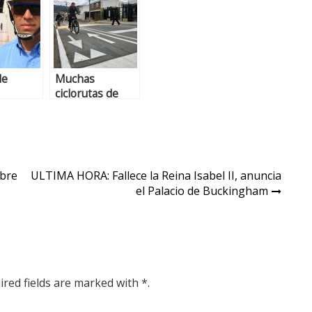
de
Muchas
ciclorutas de
mados
Chía no
icá,
cumplen con los
ta y
estándares del
ste
Ministerio de
21 de
Transporte
mbre
ULTIMA HORA: Fallece la Reina Isabel II, anuncia
mbre
el Palacio de Buckingham
ired fields are marked with *.