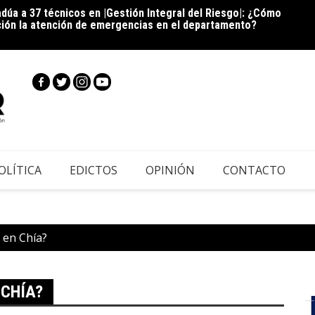
dúa a 37 técnicos en |Gestión Integral del Riesgo|: ¿Cómo
Cie
ción la atención de emergencias en el departamento?
inscri
|Cundi
OLÍTICA
EDICTOS
OPINIÓN
CONTACTO
 en Chía?
 CHÍA?