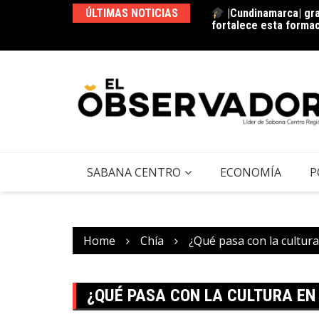
|Cundinamarca| gra
ÚLTIMAS NOTICIAS
fortalece esta forma
La estación del ‘pan’
SABANA CENTRO
ECONOMÍA
P
Home
Chía
¿Qué pasa con la cultura
¿QUÉ PASA CON LA CULTURA EN