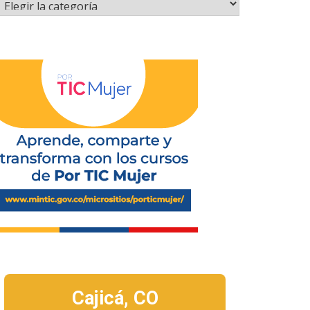
Cajicá,
CO