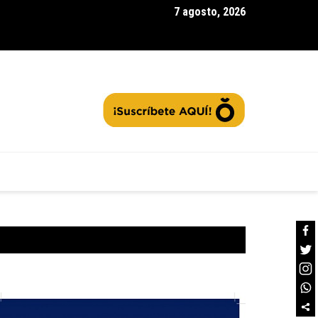
7 agosto, 2026
rra la segunda convocatoria de |Agua Vida Rural| con 97 acueduc
tos: ¿Cómo contribuir a la protección de las fuentes hídricas en
namarca|? + Video