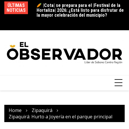
la mayor celebración del municipio?
ÚLTIMAS
|Tocancipá| abre convocatoria para las
NOTICIAS
|g
“Cápsulas Cocina & Sazón” del XI |Festival
pr
Gastronómico| 2026: ¿Se anima a compartir
de
la receta que representa su historia? +
Video
Home
Zipaquirá
Zipaquirá: Hurto a Joyería en el parque principal