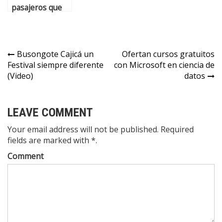
pasajeros que
viajaban de
Bogotá a
Zipaquirá; en
medio de la
Busongote Cajicá un
Ofertan cursos gratuitos
persecución,
Festival siempre diferente
con Microsoft en ciencia de
cayó uno de los
(Video)
datos
delincuentes
LEAVE COMMENT
Your email address will not be published. Required
fields are marked with *.
Comment