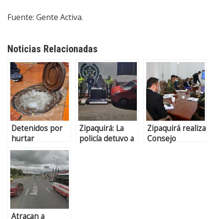
Fuente: Gente Activa.
Noticias Relacionadas
Detenidos por
Zipaquirá: La
Zipaquirá realiza
hurtar
policía detuvo a
Consejo
medidores de
dos presuntos
Extraordinario
agua en
apartamenteros,
de Seguridad
Zipaquirá
otro sujeto se
dio a la fuga
Atracan a