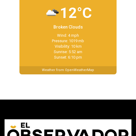
12°C
Broken Clouds
Wind: 4 mph
Pressure: 1019 mb
Visibility: 10 km
Sunrise: 5:52 am
Sunset: 6:10 pm
Weather from OpenWeatherMap